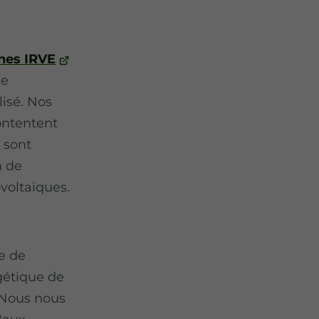
rnes IRVE
ne
lisé. Nos
contentent
 sont
n de
voltaïques.
e de
rgétique de
. Nous nous