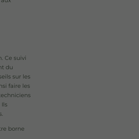
u'aux
. Ce suivi
nt du
ils sur les
si faire les
techniciens
Ils
s.
tre borne