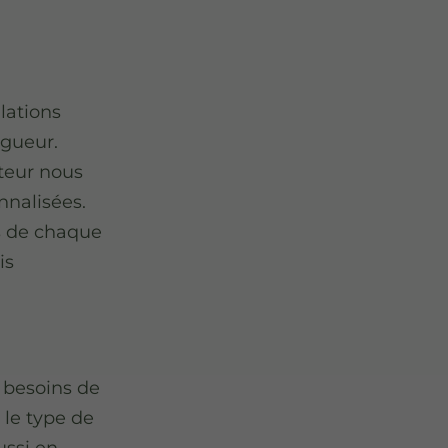
llations
igueur.
teur nous
nnalisées.
s de chaque
is
 besoins de
le type de
ussi en