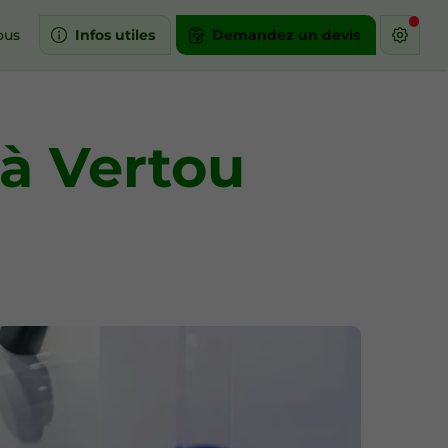
ous
Infos utiles
Demandez un devis
 à Vertou