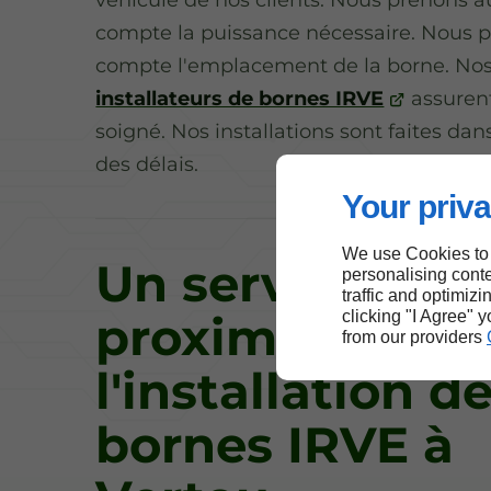
compte la puissance nécessaire. Nous 
compte l'emplacement de la borne. No
installateurs de bornes IRVE
assurent
soigné. Nos installations sont faites dan
des délais.
Your priva
We use Cookies to
Un service de
personalising conte
traffic and optimizi
clicking "I Agree" 
proximité pour
from our providers
l'installation d
bornes IRVE à