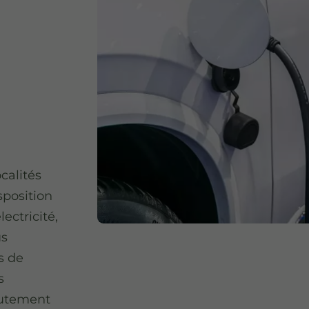
calités
sposition
ectricité,
us
s de
s
utement