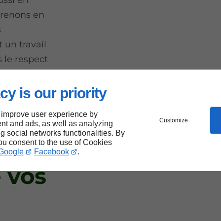
prenons en
s
 un travail
s le respect
cy is our priority
 improve user experience by
Customize
nt and ads, as well as analyzing
ng social networks functionalities. By
you consent to the use of Cookies
Google
Facebook
.
e vos